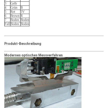
3
Gelb
4
Grün
B
5
Rot
5V
6
Brown
R
7
Boden
Boden
Fall
Boden
Boden
Produkt-Beschreibung
Modernes optisches Messverfahren