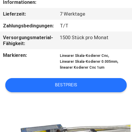
KONTAKT
Informationen:
MIT
Lieferzeit:
7 Werktage
UNS
Zahlungsbedingungen:
T/T
Versorgungsmaterial-
1500 Stück pro Monat
NEUIGKEITEN
Fähigkeit:
Markieren:
,
Linearer Skala-Kodierer Cnc
RECHTSSACHEN
,
Linearer Skala-Kodierer 0.005mm
linearer Kodierer Cnc 1um
SITEMAP
BESTPREIS
PRIVACY
POLICY