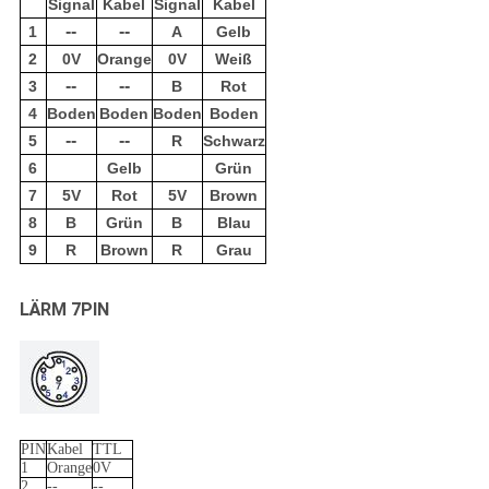
Signal
Kabel
Signal
Kabel
--
--
1
A
Gelb
2
0V
Orange
0V
Weiß
--
--
3
B
Rot
4
Boden
Boden
Boden
Boden
--
--
5
R
Schwarz
6
Gelb
Grün
7
5V
Rot
5V
Brown
8
B
Grün
B
Blau
9
R
Brown
R
Grau
LÄRM 7PIN
PIN
Kabel
TTL
1
Orange
0V
2
--
--