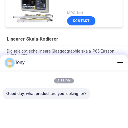
MOQ:1set
KONTAKT
Linearer Skala-Kodierer
Digitale optische lineare Glasgeographie skala IP65 Easson
VS21 0.001mm
Tony
2 3 Achsen-Fräsmaschine-Drehbank-absoluter zusätzlicher
linearer Kodierer
2:55 PM
Hohe Präzision Cnc LCD zeigen 0.005mm linearen Kodierer
Skala-1um an
Good day, what product are you looking for?
Beliebte Kategorien
Alle
Linearer Skala-
Optische Lineare 
Kodierer
Kodierer