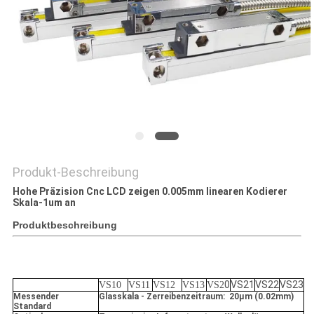
Produkt-Beschreibung
Hohe Präzision Cnc LCD zeigen 0.005mm linearen Kodierer
Skala-1um an
Produktbeschreibung
0
VS21
VS22
VS23
VS10
VS11
VS12
VS13
VS2
Messender
Glasskala - Zerreibenzeitraum: 20μm (0.02mm)
Standard