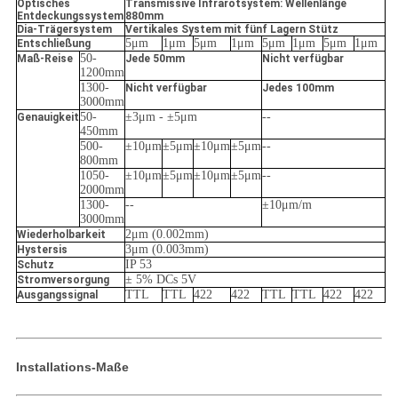
Optisches
Transmissive Infrarotsystem: Wellenlänge
Entdeckungssystem
880mm
Dia-Trägersystem
Vertikales System mit fünf Lagern Stütz
5μm
1μm
5μm
1μm
5μm
1μm
5μm
1μm
Entschließung
50-
Maß-Reise
Jede 50mm
Nicht verfügbar
1200mm
1300-
Nicht verfügbar
Jedes 100mm
3000mm
50-
±3μm -
±5μm
--
Genauigkeit
450mm
500-
±10μm
±5μm
±10μm
±5μm
--
800mm
1050-
±10μm
±5μm
±10μm
±5μm
--
2000mm
1300-
--
±10μm/m
3000mm
2μm (0.002mm)
Wiederholbarkeit
3μm (0.003mm)
Hystersis
IP 53
Schutz
± 5% DCs 5V
Stromversorgung
TTL
TTL
422
422
TTL
TTL
422
422
Ausgangssignal
Installations-Maße