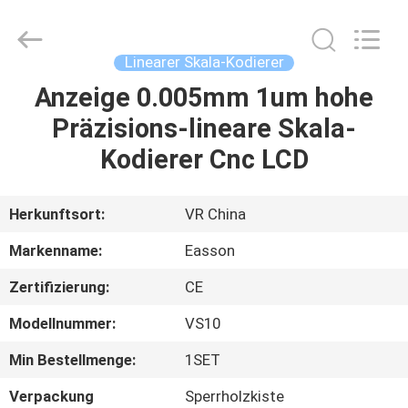
Zhuhai
Easson
Measurement
Technology
Ltd..
Linearer Skala-Kodierer
All
Rights
Reserved.
Anzeige 0.005mm 1um hohe
HEIM
Präzisions-lineare Skala-
PRODUKTE
Kodierer Cnc LCD
ÜBER
Herkunftsort:
VR China
UNS
Markenname:
Easson
Zertifizierung:
CE
WERKSBESICHTIGUNG
Modellnummer:
VS10
QUALITÄTSKONTROLLE
Min Bestellmenge:
1SET
Verpackung
Sperrholzkiste