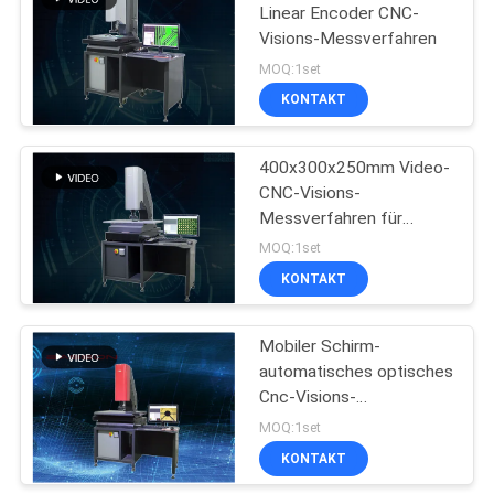
Linear Encoder CNC-
Visions-Messverfahren
11
MOQ:1set
Absolute lineare
KONTAKT
Kodierer
400x300x250mm Video-
CNC-Visions-
Messverfahren für
mobilen Schirm
MOQ:1set
KONTAKT
21
3 Achsen-digitale
Mobiler Schirm-
automatisches optisches
Anzeige
Cnc-Visions-
Messverfahren
MOQ:1set
KONTAKT