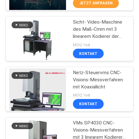
KONTAKT
JETZT ANFRAGEN
MIT
Sicht- Video-Maschine
UNS
23
des Maß-Cmm mit 3
linearem Kodierer der
Glasskala-linearer
NEUIGKEITEN
Achsen-0.01μm
MOQ:1set
Kodierer
KONTAKT
RECHTSSACHEN
Netz-Steuervms CNC-
Visions-Messverfahren
SITEMAP
mit Koaxiallicht
15
MOQ:1set
PRIVACY
Linearer
KONTAKT
POLICY
Mikrokodierer
VMs SP4030 CNC-
Visions-Messverfahren
mit 3 linearem Kodierer