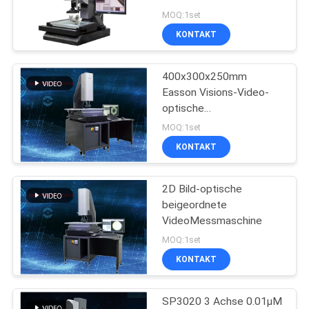
der Achsen-0.01μm
MOQ:1set
KONTAKT
16
System der digitalen
400x300x250mm
Easson Visions-Video-
Anzeige
optische
Messausrüstung
MOQ:1set
KONTAKT
2D Bild-optische
16
beigeordnete
Digital-Positions-
VideoMessmaschine
MOQ:1set
Auslesen
KONTAKT
SP3020 3 Achse 0.01μM