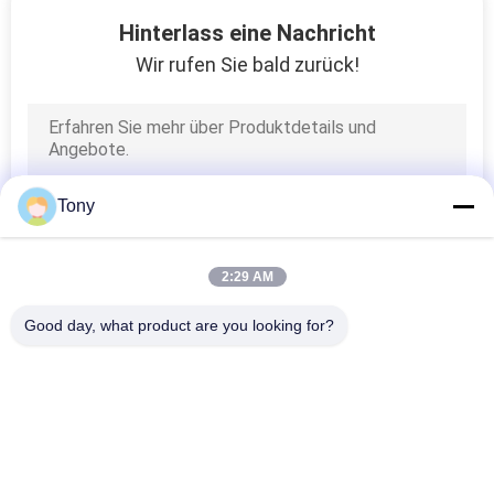
8
Hinterlass eine Nachricht
Herausgestellte
Wir rufen Sie bald zurück!
lineare Kodierer
Tony
13
2:29 AM
Vmm
Good day, what product are you looking for?
Messmaschine
Beliebte Kategorien
Alle
Linearer Skala-
Optische Lineare 
Kodierer
Kodierer
10