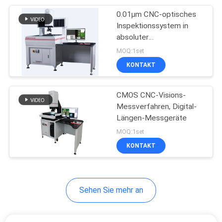
0.01μm CNC-optisches
10
Inspektionssystem in
absoluter
Lineare Glasskalen
Größenordnung, das eine
MOQ:1set
präzise
KONTAKT
Dimensionsinspektion
und
Produktionsüberwachung
CMOS CNC-Visions-
gewährleistet
Messverfahren, Digital-
Längen-Messgeräte
17
MOQ:1set
2 Achsen-digitale
KONTAKT
Anzeige
Sehen Sie mehr an