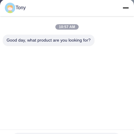
KONTAKT
Tony
MIT
UNS
10:57 AM
Good day, what product are you looking for?
NEUIGKEITEN
RECHTSSACHEN
SITEMAP
PRIVACY
POLICY
250x150x150mm Videomessmaschinen C2515 mit manuellem
Zoomobjektiv